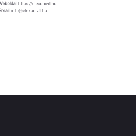
Weboldal:
https://elexunivill.hu
Email:
info@elexunivill.hu