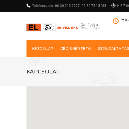
Telefonszám:
06-30 213-2327
,
06-30 754-5468
H-P 7:0
Hét
Csináljuk a
feszültséget!
KEZDŐLAP
CÉGISMERTETŐ
SZOLGÁLTATÁ
KAPCSOLAT